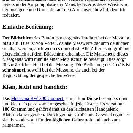
bereits in der Aufpumpphase der Manschette. Aus diese Weise wird
der unangenehme Druck der auf den Arm ausgeübt wird, deutlich
reduziert.
Einfache Bedienung:
Der
Bildschirm
des Blutdruckmessgeräts
leuchtet
bei der Messung
blau
auf. Dies ist von Vorteil, da alle Messwerte dadurch deutlicher
sichtbar werden, auch wenn es dunkel ist. Alle Ziffern sind groß und
übersichtlich auf dem Bildschirm erkennbar. Die Manschette dieses
Messgeräts wird mithilfe einer Metallschlaufe befestigt. Dies sorgt
für zusätzlichen Halt bei der Messung. Die Bedienung des Geräts ist
sehr simpel
, sowohl bei der Messung, als auch bei der
Begutachtung der gespeicherten Werte.
Klein, leicht und handlich:
Das
Medisana BW 300 Connect
ist mit
1cm Dicke
besonders dünn
und klein. Es passt somit ungesehen in jede Tasche. Es wiegt nur
100 Gramm
und gehört damit zu den leichtesten Handgelenk-
Blutdruckmessgeräten. Durch geringe Größe und Gewicht eignet es
sich besonders gut für den
täglichen Gebrauch
und auch zum
Mitnehmen.