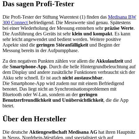
Das sagen Profi-Tester
Die Profi-Tester der Stiftung Warentest (1) finden das
Medisana BW
300 Connect
befriedigend. Die Messwerte sind genau. Spätestens
bei einer Wiederholung der Messung entstehen sehr
präzise Werte
.
Die Ausführung des Geräts ist sehr
klein und kompakt
. Es kann
sehr leicht angewendet und bedient werden. Weitere positive
Aspekte sind die
geringen Störanfälligkeit
und Beginn der
Messung bereits in der Aufpumpphase.
Zu den negativen Punkten zählen vor allem die
Akkulaufzeit
und
die
Smartphone-App
. Durch die helle Hintergrundbeleuchtung auf
dem Display und andere zusätzliche Funktionen verbraucht sich der
Akku sehr schnell. Er ist auch
nicht austauschbar
.
Die Smartphone-App wird zudem nur mit einem Befriedigend
benotet. Das liegt nicht an Synchronisationsproblemen mit
Bluetooth oder W-Lan, sondern an der
geringen
Benutzerfreundlichkeit und Unübersichtlichkeit
, die die App
bietet.
Über den Hersteller
Die deutsche
Aktiengesellschaft Medisana AG
hat ihren Hauptsitz
in Neuss, Nordrhein-Westfalen, und spezialisiert sich auf