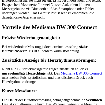
Blutdruckmessgeräte nicht bieten. Es ist besonders klein und leicht.
Es speichert Messwerte für zwei Nutzer. Außerdem können die
Messergebnisse via Bluetooth auf das Smartphone oder Tablet
übertragen werden. Das Gerät selbst ist sehr zu empfehlen, die
dazugehörige App eher nicht.
Vorteile des Medisana BW 300 Connect
Präzise Wiederholgenauigkeit:
Bei wiederholter Messung jedoch ermittelt es sehr
präzise
Blutdruckwerte
. Es ist außerdem kaum störanfällig.
Zusätzliche Anzeige für Herzrhythmusstörungen:
Nicht alle Blutdruckmessgeräte zeigen zusätzlich an, ob es
unregelmäßige Herzschläge
gibt. Das
Medisana BW 300 Connect
misst neben Puls, systolischem und diastolischem Druck auch
Herzrhythmusstörungen.
Kurze Messdauer:
Die Dauer der Blutdruckmessung beträgt angenehme
27 Sekunden
.
Das ist verhältnismäßig kurz. Des Weiteren beginnt die Messung