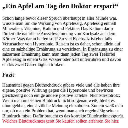
„Ein Apfel am Tag den Doktor erspart“
Schon lange bevor dieser Spruch überhaupt in aller Munde war,
wusste man um die Wirkung von Apfelessig. Apfelessig enthält
Mineralien, Vitamine, Kalium und Pektine. Das Kalium darin
fördert die natürliche Ausschwemmung von Kochsalz aus dem
Körper. Was daran helfen soll? Zu viel Kochsalz ist ebenfalls
Verursacher von Hypertonie. Ratsam ist es daher, schon allein auf
eine zu salzhaltige Ernährung zu verzichten. In Ergänzung zu einer
salzarmen Ernährung kann man dann jeden Tag zwei Teelöffel
Apfelessig in einem Glas Wasser oder Saft unterrühren und davon
ein bis zwei Gläser täglich trinken.
Fazit
Hausmittel gegen Bluthochdruck gibt es viele und alle haben ihre
eigene, positive Wirkung gegen die Hypertonie und bewirken
gleichzeitig noch einige andere positive Effekte. Nichtsdestotrotz:
Wenn man um seinen Blutdruck nicht so genau weiß, bleibt es
unumgehbar, eine ärztliche Meinung einzuholen. Zudem weiß man
nur, ob man ein Problem hat, wenn man auch regelmäßig seinen
Blutdruck misst. Dafür braucht es das korrekte Blutdruckmessgerät.
Welches Blutdruckmessgerät Sie kaufen sollten erfahren Sie hier.