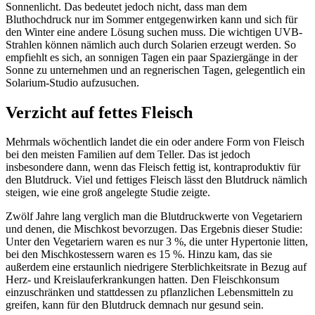
Sonnenlicht. Das bedeutet jedoch nicht, dass man dem
Bluthochdruck nur im Sommer entgegenwirken kann und sich für
den Winter eine andere Lösung suchen muss. Die wichtigen UVB-
Strahlen können nämlich auch durch Solarien erzeugt werden. So
empfiehlt es sich, an sonnigen Tagen ein paar Spaziergänge in der
Sonne zu unternehmen und an regnerischen Tagen, gelegentlich ein
Solarium-Studio aufzusuchen.
Verzicht auf fettes Fleisch
Mehrmals wöchentlich landet die ein oder andere Form von Fleisch
bei den meisten Familien auf dem Teller. Das ist jedoch
insbesondere dann, wenn das Fleisch fettig ist, kontraproduktiv für
den Blutdruck. Viel und fettiges Fleisch lässt den Blutdruck nämlich
steigen, wie eine groß angelegte Studie zeigte.
Zwölf Jahre lang verglich man die Blutdruckwerte von Vegetariern
und denen, die Mischkost bevorzugen. Das Ergebnis dieser Studie:
Unter den Vegetariern waren es nur 3 %, die unter Hypertonie litten,
bei den Mischkostessern waren es 15 %. Hinzu kam, das sie
außerdem eine erstaunlich niedrigere Sterblichkeitsrate in Bezug auf
Herz- und Kreislauferkrankungen hatten. Den Fleischkonsum
einzuschränken und stattdessen zu pflanzlichen Lebensmitteln zu
greifen, kann für den Blutdruck demnach nur gesund sein.